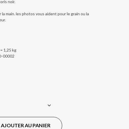
ris noir.
 la main. les photos vous aident pour le grain ou la
eur.
 = 1,25 kg
O-00002
AJOUTER AU PANIER