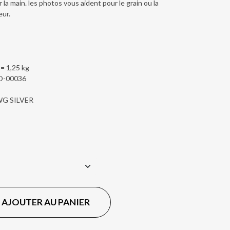
 la main. les photos vous aident pour le grain ou la
eur.
 = 1,25 kg
2O-00036
LWG SILVER
AJOUTER AU PANIER