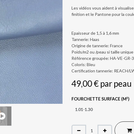
Les vidéos vous aident à visualiser
finition et le Pantone pour la coul
Epaisseur de 1,5 à 1,6 mm
Tannerie: Haas
Origine de tannerie: France
Poids/m2 ou /peau si taille unique
Référence groupée: HA-VE-GR-
Coloris: Bleu
Certification tannerie: REACH/
49,00
€
par
peau
FOURCHETTE SURFACE (M²)