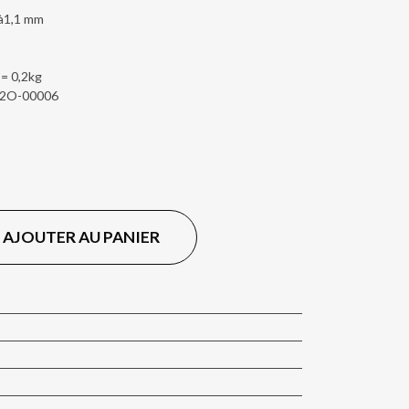
 à1,1 mm
 = 0,2kg
-2O-00006
AJOUTER AU PANIER