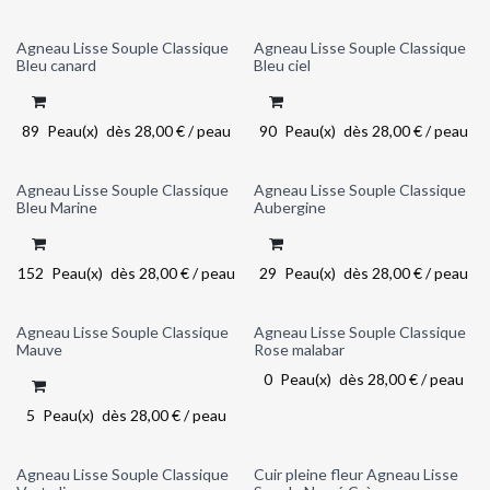
Agneau Lisse Souple Classique
Agneau Lisse Souple Classique
Nouveau!
Nouveau!
Bleu canard
Bleu ciel
89
Peau(x)
dès
28,00
€
/
peau
90
Peau(x)
dès
28,00
€
/
peau
Agneau Lisse Souple Classique
Agneau Lisse Souple Classique
Nouveau!
Nouveau!
Bleu Marine
Aubergine
152
Peau(x)
dès
28,00
€
/
peau
29
Peau(x)
dès
28,00
€
/
peau
Agneau Lisse Souple Classique
Agneau Lisse Souple Classique
Nouveau!
Out of stock
Mauve
Rose malabar
0
Peau(x)
dès
28,00
€
/
peau
5
Peau(x)
dès
28,00
€
/
peau
Agneau Lisse Souple Classique
Cuir pleine fleur Agneau Lisse