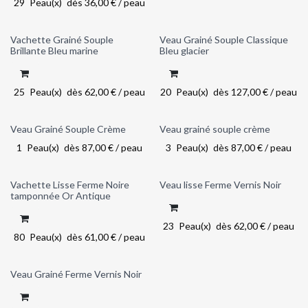
29
Peau(x)
dès
36,00
€
/
peau
Vachette Grainé Souple
Veau Grainé Souple Classique
Back in stock!
Back in stock!
Brillante Bleu marine
Bleu glacier
25
Peau(x)
dès
62,00
€
/
peau
20
Peau(x)
dès
127,00
€
/
peau
Veau Grainé Souple Crème
Veau grainé souple crème
1
Peau(x)
dès
87,00
€
/
peau
3
Peau(x)
dès
87,00
€
/
peau
Vachette Lisse Ferme Noire
Veau lisse Ferme Vernis Noir
tamponnée Or Antique
23
Peau(x)
dès
62,00
€
/
peau
80
Peau(x)
dès
61,00
€
/
peau
Veau Grainé Ferme Vernis Noir