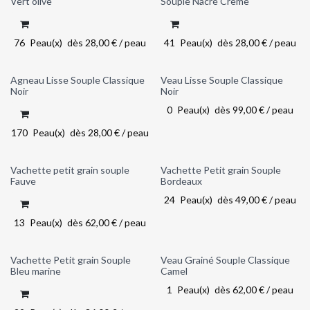
Vert olive
Souple Nacré Crème
76
Peau(x)
dès
28,00
€
/
peau
41
Peau(x)
dès
28,00
€
/
peau
Agneau Lisse Souple Classique
Veau Lisse Souple Classique
Back in stock!
Noir
Noir
0
Peau(x)
dès
99,00
€
/
peau
170
Peau(x)
dès
28,00
€
/
peau
Vachette petit grain souple
Vachette Petit grain Souple
Back in stock!
Back in stock!
Fauve
Bordeaux
24
Peau(x)
dès
49,00
€
/
peau
13
Peau(x)
dès
62,00
€
/
peau
Vachette Petit grain Souple
Veau Grainé Souple Classique
Back in stock!
Back in stock!
Bleu marine
Camel
1
Peau(x)
dès
62,00
€
/
peau