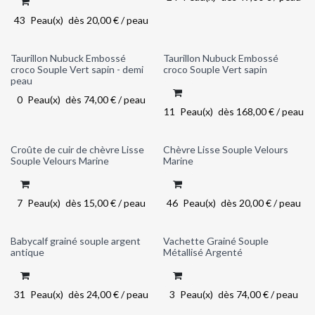
43
Peau(x)
dès
20,00
€
/
peau
Taurillon Nubuck Embossé
Taurillon Nubuck Embossé
Out of stock
croco Souple Vert sapin - demi
croco Souple Vert sapin
peau
0
Peau(x)
dès
74,00
€
/
peau
11
Peau(x)
dès
168,00
€
/
peau
Croûte de cuir de chèvre Lisse
Chèvre Lisse Souple Velours
Souple Velours Marine
Marine
7
Peau(x)
dès
15,00
€
/
peau
46
Peau(x)
dès
20,00
€
/
peau
Babycalf grainé souple argent
Vachette Grainé Souple
antique
Métallisé Argenté
31
Peau(x)
dès
24,00
€
/
peau
3
Peau(x)
dès
74,00
€
/
peau