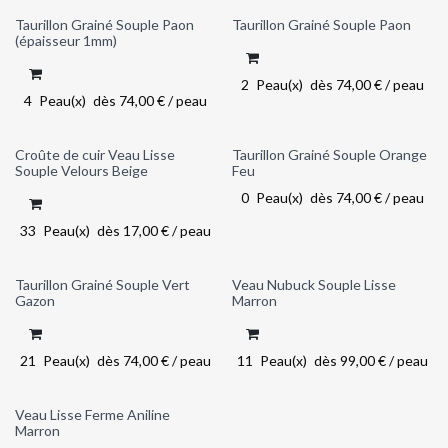
Taurillon Grainé Souple Paon
Taurillon Grainé Souple Paon
(épaisseur 1mm)
2
Peau(x)
dès
74,00
€
/
peau
4
Peau(x)
dès
74,00
€
/
peau
Croûte de cuir Veau Lisse
Taurillon Grainé Souple Orange
Out of stock
Souple Velours Beige
Feu
0
Peau(x)
dès
74,00
€
/
peau
33
Peau(x)
dès
17,00
€
/
peau
Taurillon Grainé Souple Vert
Veau Nubuck Souple Lisse
Gazon
Marron
21
Peau(x)
dès
74,00
€
/
peau
11
Peau(x)
dès
99,00
€
/
peau
Veau Lisse Ferme Aniline
Marron