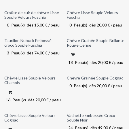
Croûte de cuir de chèvre Lisse
Chèvre Lisse Souple Velours
Out of stock
Out of stock
Souple Velours Fuschia
Fuschia
0
Peau(x)
dès
15,00
€
/
peau
0
Peau(x)
dès
20,00
€
/
peau
Taurillon Nubuck Embossé
Chèvre Grainée Souple Brillante
croco Souple Fuschia
Rouge Cerise
3
Peau(x)
dès
74,00
€
/
peau
18
Peau(x)
dès
20,00
€
/
peau
Chèvre Lisse Souple Velours
Chèvre Grainée Souple Cognac
Out of stock
Chamois
0
Peau(x)
dès
20,00
€
/
peau
16
Peau(x)
dès
20,00
€
/
peau
Chèvre Lisse Souple Velours
Vachette Embossée Croco
Cognac
Souple Noir
24
Peau(x)
dès
49,00
€
/
peau