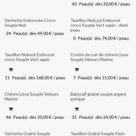
43
Peau(x)
dès
20,00
€
/
peau
Vachette Embossée Croco
Taurillon Nubuck Embossé
Out of stock
Souple Noir
croco Souple Vert sapin - demi
peau
24
Peau(x)
dès
49,00
€
/
peau
0
Peau(x)
dès
74,00
€
/
peau
Taurillon Nubuck Embossé
Croûte de cuir de chèvre Lisse
croco Souple Vert sapin
Souple Velours Marine
11
Peau(x)
dès
168,00
€
/
peau
7
Peau(x)
dès
15,00
€
/
peau
Chèvre Lisse Souple Velours
Babycalf grainé souple argent
Marine
antique
46
Peau(x)
dès
20,00
€
/
peau
31
Peau(x)
dès
24,00
€
/
peau
Vachette Grainé Souple
Taurillon Grainé Souple Paon