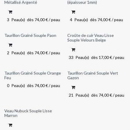
Métallisé Argenté
(épaisseur 1mm)
3
Peau(x)
dès
74,00
€
/
peau
4
Peau(x)
dès
74,00
€
/
peau
Taurillon Grainé Souple Paon
Croûte de cuir Veau Lisse
Souple Velours Beige
2
Peau(x)
dès
74,00
€
/
peau
33
Peau(x)
dès
17,00
€
/
peau
Taurillon Grainé Souple Orange
Taurillon Grainé Souple Vert
Out of stock
Feu
Gazon
0
Peau(x)
dès
74,00
€
/
peau
21
Peau(x)
dès
74,00
€
/
peau
Veau Nubuck Souple Lisse
Marron