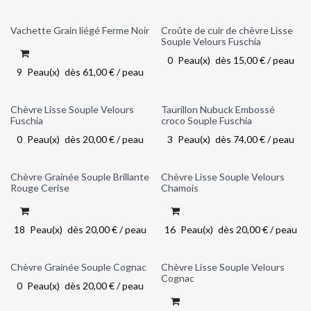
Vachette Grain liégé Ferme Noir
Croûte de cuir de chèvre Lisse
Out of stock
Souple Velours Fuschia
0
Peau(x)
dès
15,00
€
/
peau
9
Peau(x)
dès
61,00
€
/
peau
Chèvre Lisse Souple Velours
Taurillon Nubuck Embossé
Out of stock
Fuschia
croco Souple Fuschia
0
Peau(x)
dès
20,00
€
/
peau
3
Peau(x)
dès
74,00
€
/
peau
Chèvre Grainée Souple Brillante
Chèvre Lisse Souple Velours
Rouge Cerise
Chamois
18
Peau(x)
dès
20,00
€
/
peau
16
Peau(x)
dès
20,00
€
/
peau
Chèvre Grainée Souple Cognac
Chèvre Lisse Souple Velours
Out of stock
Cognac
0
Peau(x)
dès
20,00
€
/
peau